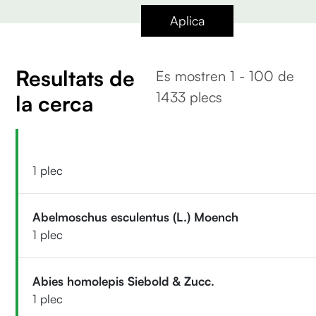
Aplica
Resultats de
Es mostren 1 - 100 de
1433 plecs
la cerca
1 plec
Abelmoschus esculentus (L.) Moench
1 plec
Abies homolepis Siebold & Zucc.
1 plec