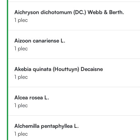
Aichryson dichotomum (DC.) Webb & Berth.
1 plec
Aizoon canariense L.
1 plec
Akebia quinata (Houttuyn) Decaisne
1 plec
Alcea rosea L.
1 plec
Alchemilla pentaphyllea L.
1 plec