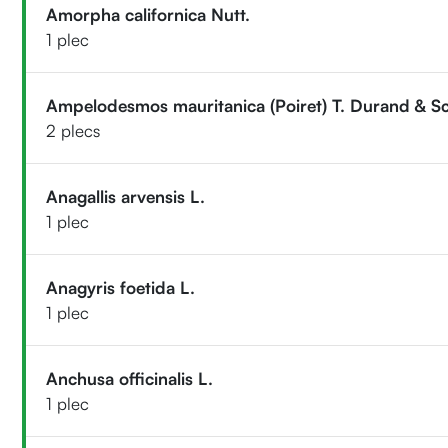
Amorpha californica Nutt.
1 plec
Ampelodesmos mauritanica (Poiret) T. Durand & S
2 plecs
Anagallis arvensis L.
1 plec
Anagyris foetida L.
1 plec
Anchusa officinalis L.
1 plec