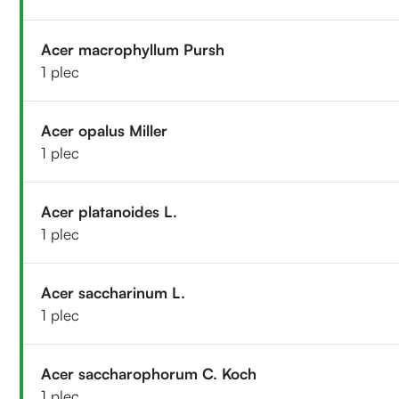
Acer macrophyllum Pursh
1 plec
Acer opalus Miller
1 plec
Acer platanoides L.
1 plec
Acer saccharinum L.
1 plec
Acer saccharophorum C. Koch
1 plec