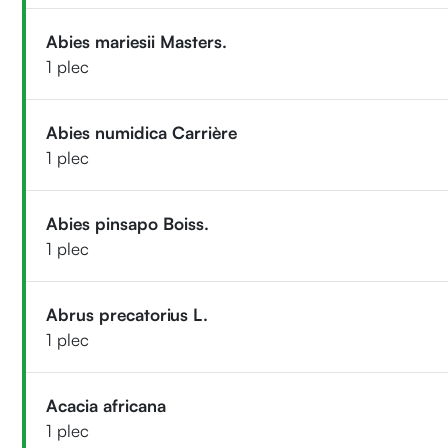
Abies mariesii Masters.
1 plec
Abies numidica Carrière
1 plec
Abies pinsapo Boiss.
1 plec
Abrus precatorius L.
1 plec
Acacia africana
1 plec