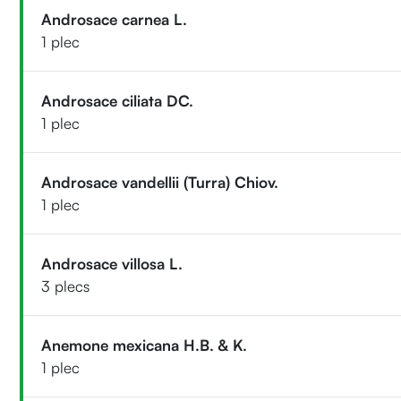
Androsace carnea L.
1 plec
Androsace ciliata DC.
1 plec
Androsace vandellii (Turra) Chiov.
1 plec
Androsace villosa L.
3 plecs
Anemone mexicana H.B. & K.
1 plec