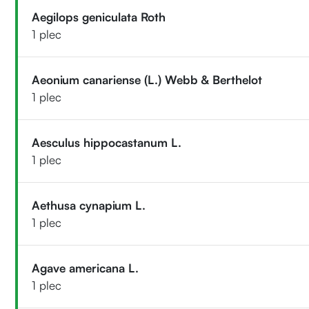
Aegilops geniculata Roth
1 plec
Aeonium canariense (L.) Webb & Berthelot
1 plec
Aesculus hippocastanum L.
1 plec
Aethusa cynapium L.
1 plec
Agave americana L.
1 plec